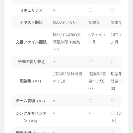
セキュリティ
×
〇
〇
テキスト翻訳
5000字いない
制限なし
制限なし
5000字以内の文
5ファイル
10ファイル
文書ファイル翻訳
字数制限＋編集
／月
／月
不可
語調の切り替え
×
〇
〇
用語集1登録可能
用語集1登
用語集2000
用語集
ペア10
録ペア50
登録ペア50
（※1）
00
00
チーム管理
×
〇
〇
（※2）
シングルサインオ
×
×
〇（35人以
ン
上）
（※3）