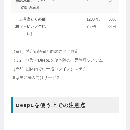
翻訳支援ツールへ
×
×
〇
の組み込み
一カ月当たりの価
1200円／
3800円／25
格（月払い／年払
750円
00円
い）
（※1）特定の語句と翻訳のペア設定
（※2）企業でDeepLを使う際の一元管理システム
（※3）団体内での一括ログインシステム
※は主に法人向けサービス
DeepLを使う上での注意点