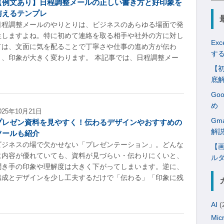
【例文あり】日程調整メールの正しい書き方と好印象を
索:
与えるテンプレ
日程調整メールのやりとりは、ビジネスのあらゆる場面で発
生しますよね。特に初めて連絡を取る相手や社外の方に対し
Ex
ては、文面に気を配ることで丁寧さや仕事の進め方が伝わ
す
り、印象が大きく変わります。 本記事では、日程調整メー
【初
底
Go
め
025年10月21日
Gm
プレゼン資料を見やすく！伝わるデザインやおすすめの
解
ツールも紹介
ビジネスの場で欠かせない「プレゼンテーション」。どんな
【画
に内容が優れていても、資料が見づらい・伝わりにくいと、
ル
聞き手の印象や理解度は大きく下がってしまいます。逆に、
構成とデザインを少し工夫するだけで「伝わる」「印象に残
AI
(
Mic