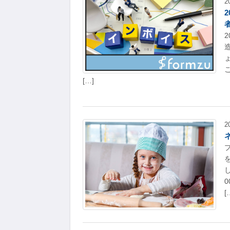
2
[…]
2
[