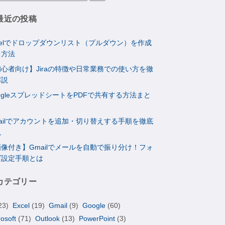
最近の投稿
celでドロップダウンリスト（プルダウン）を作成
る方法
心者向け】Jiraの特徴や日常業務での使い方を徹
解説
ogleスプレッドシートをPDFで共有する方法まと
ailでアカウントを追加・切り替えする手順を徹底
説
像付き】Gmailでメールを自動で振り分け！フォ
ダ設定手順とは
カテゴリー
23)
Excel
(19)
Gmail
(9)
Google
(60)
rosoft
(71)
Outlook
(13)
PowerPoint
(3)