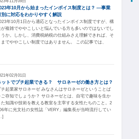
023年11月09日
2023年10月から始まったインボイス制度とは？ ―事業
者別に対応をわかりやすく解説
2023年10月1日から適応となったインボイス制度ですが、構
造が複雑でややこしいと悩んでいる方も多いのではないでし
ょうか。しかし、消費税納税の仕組みさえ理解できれば、そ
こまでややこしい制度ではありません。 この記事では、
021年02月01日
ネットでプチ起業できる？ サロネーゼの働き方とは？
プチ起業家サロネーゼ みなさんはサロネーゼということば
をご存知でしょうか？ サロネーゼとは、自宅で趣味を生か
した知識や技術を教える教室を主宰する女性たちのこと。2
006年に光文社の女性誌「VERY」編集長が当時流行してい
…]