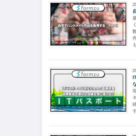
2
も
2
現