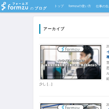
トップ
formzuの使い方
仕事の生
ブログ
の
アーカイブ
2
少し […]
2