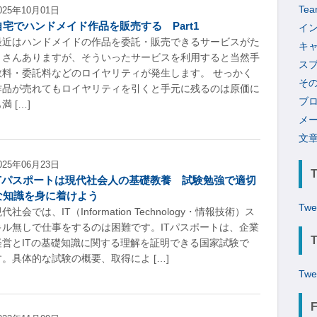
Tea
025年10月01日
自宅でハンドメイド作品を販売する Part1
イ
最近はハンドメイドの作品を委託・販売できるサービスがた
キ
くさんありますが、そういったサービスを利用すると当然手
ス
数料・委託料などのロイヤリティが発生します。 せっかく
そ
作品が売れてもロイヤリティを引くと手元に残るのは原価に
ブ
満 […]
メ
文
025年06月23日
ITパスポートは現代社会人の基礎教養 試験勉強で適切
な知識を身に着けよう
Twe
代社会では、IT（Information Technology・情報技術）ス
キル無しで仕事をするのは困難です。ITパスポートは、企業
経営とITの基礎知識に関する理解を証明できる国家試験で
す。具体的な試験の概要、取得によ […]
Twe