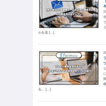
ルを送 […]
2
る」 […]