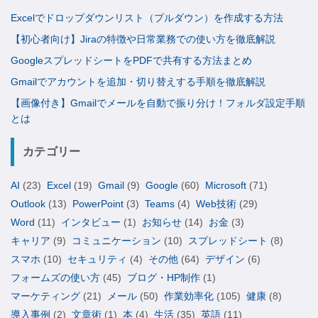
Excelでドロップダウンリスト（プルダウン）を作成する方法
【初心者向け】Jiraの特徴や日常業務での使い方を徹底解説
GoogleスプレッドシートをPDFで共有する方法まとめ
Gmailでアカウントを追加・切り替えする手順を徹底解説
【画像付き】Gmailでメールを自動で振り分け！フォルダ設定手順
とは
カテゴリー
AI
(23)
Excel
(19)
Gmail
(9)
Google
(60)
Microsoft
(71)
Outlook
(13)
PowerPoint
(3)
Teams
(4)
Web技術
(29)
Word
(11)
インタビュー
(1)
お知らせ
(14)
お金
(3)
キャリア
(9)
コミュニケーション
(10)
スプレッドシート
(8)
スマホ
(10)
セキュリティ
(4)
その他
(64)
デザイン
(6)
フォームズの使い方
(45)
ブログ・HP制作
(1)
マーケティング
(21)
メール
(50)
作業効率化
(105)
健康
(8)
導入事例
(2)
文章術
(1)
本
(4)
生活
(35)
英語
(11)