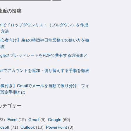
最近の投稿
celでドロップダウンリスト（プルダウン）を作成
る方法
心者向け】Jiraの特徴や日常業務での使い方を徹
解説
ogleスプレッドシートをPDFで共有する方法まと
ailでアカウントを追加・切り替えする手順を徹底
説
像付き】Gmailでメールを自動で振り分け！フォ
ダ設定手順とは
カテゴリー
23)
Excel
(19)
Gmail
(9)
Google
(60)
rosoft
(71)
Outlook
(13)
PowerPoint
(3)