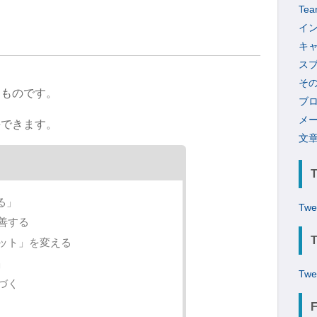
Tea
イ
キ
ス
そ
るものです。
ブ
メ
長できます。
文
る」
Twe
善する
ット」を変える
」
Twe
づく