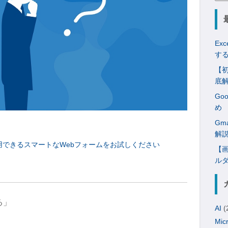
索:
Ex
す
【初
底
Go
め
Gm
解
用できるスマートなWebフォームをお試しください
【画
ル
る」
AI
(
Mic
」