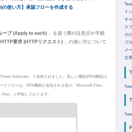
Tea
 Flow)の使い方】承認フローを作成する
イ
キ
ス
ループ (Apply to each)
」を扱う際の注意点や手順
そ
「
HTTP要求 (HTTPリクエスト)
」の使い方について
ブ
メ
文
soft Power Automate」と改称されました。新しい機能(RPA機能)も
ローは、RPA機能が追加される前の「Microsoft Flow」
Twe
t Flow」と呼称しております。
Twe