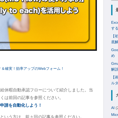
索:
Ex
す
【初
底
Go
め
Gm
＆確実！効率アップのWebフォーム！
解
【画
ル
有給休暇自動承認フローについて紹介しました。当
しくは前回の記事を参照ください。
】有給申請を自動化しよう！
AI
(
Mic
という方は、前々回の記事を参照ください。