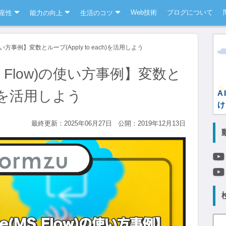
Web技術
ブログについて
産性
能力の向上
生活のコツ
w)の使い方事例】変数とループ(Apply to each)を活用しよう
(MS Flow)の使い方事例】変数と
ch)を活用しよう
A
け
最終更新：2025年06月27日
公開：2019年12月13日
検