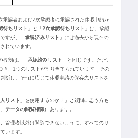
次承認者および2次承認者に承認された休暇申請が
認待ちリスト
」と「
2次承認待ちリスト
」は、承認
けですが、「
承認済みリスト
」には過去から現在の
存されています。
の役割は、「
承認済みリスト
」と同じです。ただ、
つき、1つのリストが割り当てられています。その
を判断し、それに応じて休暇申請の保存先リストを
個人リスト
」を使用するのか？」と疑問に思う方も
は、
データの閲覧権限
にあります。
は、管理者以外は閲覧できないように、すべてのリ
しています。