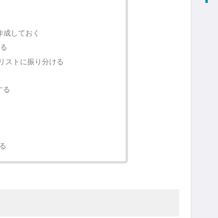
作成しておく
する
いて個人リストに振り分ける
成する
する