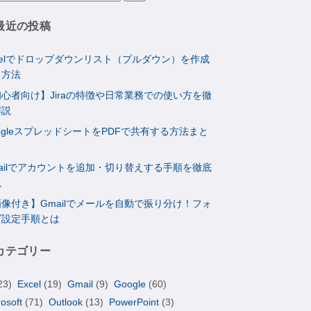
最近の投稿
celでドロップダウンリスト（プルダウン）を作成
る方法
心者向け】Jiraの特徴や日常業務での使い方を徹
解説
ogleスプレッドシートをPDFで共有する方法まと
ailでアカウントを追加・切り替えする手順を徹底
説
像付き】Gmailでメールを自動で振り分け！フォ
ダ設定手順とは
カテゴリー
23)
Excel
(19)
Gmail
(9)
Google
(60)
rosoft
(71)
Outlook
(13)
PowerPoint
(3)