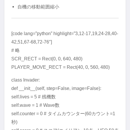
自機の移動範囲縮小
[code lang=”python” highlight=”3,12-17,19,24-28,40-
42,51,67-68,72-76″]
# 略
SCR_RECT = Rect(0, 0, 640, 480)
PLAYER_MOVE_RECT = Rect(40, 0, 560, 480)
class Invader:
def __init__(self, step=False, image=False):
self.lives = 5 # 残機数
self.wave = 1 # Wave数
self.counter = 0 # タイムカウンター(60カウント=1
秒)