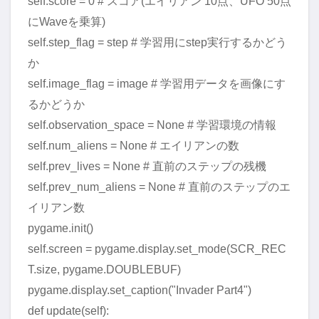
self.score = 0 # スコア(エイリアン 10点、UFO 50点
にWaveを乗算)
self.step_flag = step # 学習用にstep実行するかどう
か
self.image_flag = image # 学習用データを画像にす
るかどうか
self.observation_space = None # 学習環境の情報
self.num_aliens = None # エイリアンの数
self.prev_lives = None # 直前のステップの残機
self.prev_num_aliens = None # 直前のステップのエ
イリアン数
pygame.init()
self.screen = pygame.display.set_mode(SCR_REC
T.size, pygame.DOUBLEBUF)
pygame.display.set_caption("Invader Part4")
def update(self):