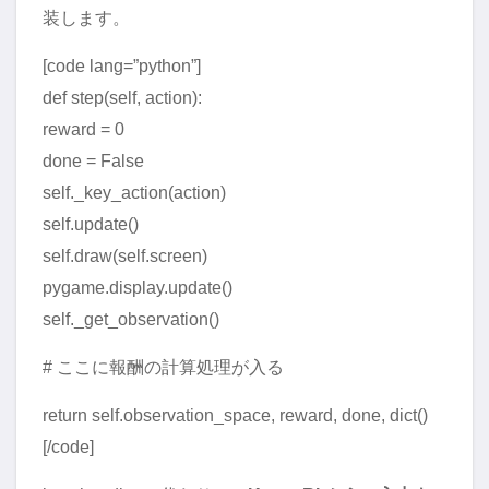
装します。
[code lang=”python”]
def step(self, action):
reward = 0
done = False
self._key_action(action)
self.update()
self.draw(self.screen)
pygame.display.update()
self._get_observation()
# ここに報酬の計算処理が入る
return self.observation_space, reward, done, dict()
[/code]