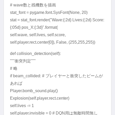
# wave数と残機数を描画
stat_font = pygame.font.SysFont(None, 20)
stat = stat_font.render("Wave:{:2d} Lives:{:2d} Score:
{:05d} pos_X:{:3d}".format(
self.wave, self.lives, self.score,
self.player.rect.center[0]), False, (255,255,255))
def collision_detection(self):
"""衝突判定"""
# 略
if beam_collided: # プレイヤーと衝突したビームが
あれば
Player.bomb_sound.play()
Explosion(self.player.rect.center)
self.lives -= 1
self.player.invisible = 0 # DQN用は無敵時間無し