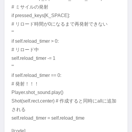
# ミサイルの発射
if pressed_keys[K_SPACE]:
# リロード時間が0になるまで再発射できない
”’
if self.reload_timer > 0:
# リロード中
self.reload_timer -= 1
”’
if self.reload_timer == 0:
# 発射！！！
Player.shot_sound.play()
Shot(self.rect.center) # 作成すると同時にallに追加
される
self.reload_timer = self.reload_time
[/code]