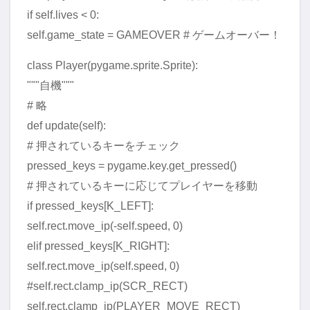
if self.lives < 0:
self.game_state = GAMEOVER # ゲームオーバー！
class Player(pygame.sprite.Sprite):
"""自機"""
# 略
def update(self):
# 押されているキーをチェック
pressed_keys = pygame.key.get_pressed()
# 押されているキーに応じてプレイヤーを移動
if pressed_keys[K_LEFT]:
self.rect.move_ip(-self.speed, 0)
elif pressed_keys[K_RIGHT]:
self.rect.move_ip(self.speed, 0)
#self.rect.clamp_ip(SCR_RECT)
self.rect.clamp_ip(PLAYER_MOVE_RECT)