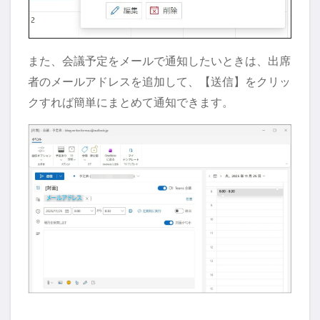
また、会議予定をメールで通知したいときは、出席
者のメールアドレスを追加して、【送信】をクリッ
クすれば簡単にまとめて通知できます。