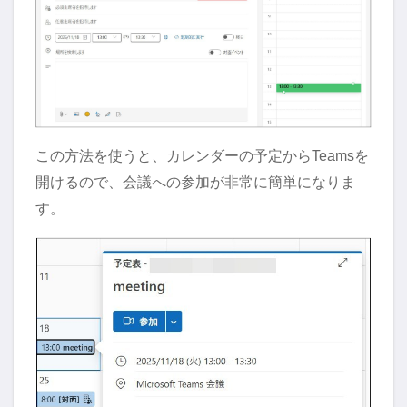
この方法を使うと、カレンダーの予定からTeamsを
開けるので、会議への参加が非常に簡単になりま
す。