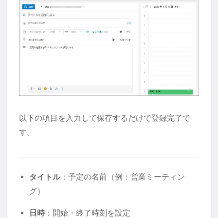
以下の項目を入力して保存するだけで登録完了で
す。
タイトル
：予定の名前（例：営業ミーティン
グ）
日時
：開始・終了時刻を設定