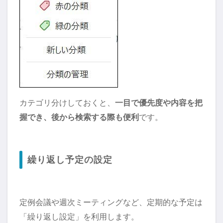
カテゴリ分けしておくと、
一目で優先度や内容を把
握でき、後から検索する際も便利
です。
繰り返し予定の設定
定例会議や週次ミーティングなど、定期的な予定は
「繰り返し設定」を利用します。