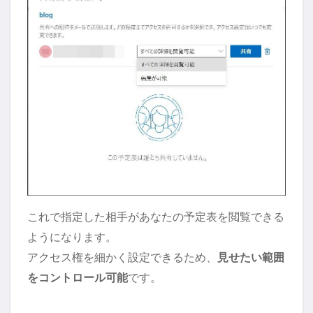
これで指定した相手があなたの予定表を閲覧できる
ようになります。
アクセス権を細かく設定できるため、
見せたい範囲
をコントロール可能
です。