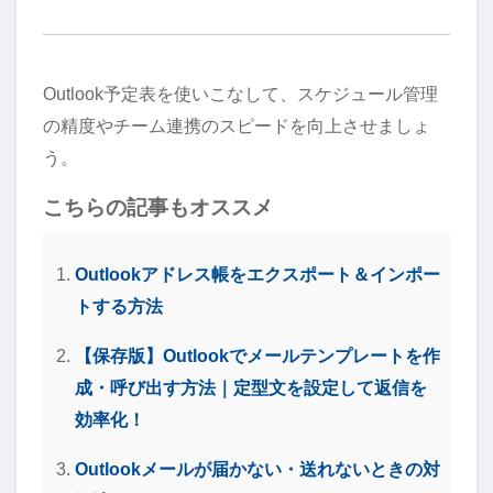
Outlook予定表を使いこなして、スケジュール管理
の精度やチーム連携のスピードを向上させましょ
う。
こちらの記事もオススメ
Outlookアドレス帳をエクスポート＆インポー
トする方法
【保存版】Outlookでメールテンプレートを作
成・呼び出す方法｜定型文を設定して返信を
効率化！
Outlookメールが届かない・送れないときの対