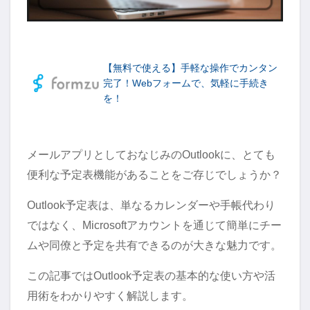
【無料で使える】手軽な操作でカンタン
完了！Webフォームで、気軽に手続き
を！
メールアプリとしておなじみのOutlookに、とても
便利な予定表機能があることをご存じでしょうか？
Outlook予定表は、単なるカレンダーや手帳代わり
ではなく、Microsoftアカウントを通じて簡単にチー
ムや同僚と予定を共有できるのが大きな魅力です。
この記事ではOutlook予定表の基本的な使い方や活
用術をわかりやすく解説します。