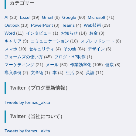
カテゴリー
AI
(23)
Excel
(19)
Gmail
(9)
Google
(60)
Microsoft
(71)
Outlook
(13)
PowerPoint
(3)
Teams
(4)
Web技術
(29)
Word
(11)
インタビュー
(1)
お知らせ
(14)
お金
(3)
キャリア
(9)
コミュニケーション
(10)
スプレッドシート
(8)
スマホ
(10)
セキュリティ
(4)
その他
(64)
デザイン
(6)
フォームズの使い方
(45)
ブログ・HP制作
(1)
マーケティング
(21)
メール
(50)
作業効率化
(105)
健康
(8)
導入事例
(2)
文章術
(1)
本
(4)
生活
(35)
英語
(11)
Twitter（ブログ更新情報）
Tweets by formzu_akita
Twitter（当社について）
Tweets by formzu_akita