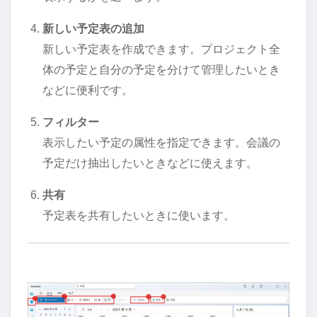
新しい予定表の追加
新しい予定表を作成できます。プロジェクト全
体の予定と自分の予定を分けて管理したいとき
などに便利です。
フィルター
表示したい予定の属性を指定できます。会議の
予定だけ抽出したいときなどに使えます。
共有
予定表を共有したいときに使います。