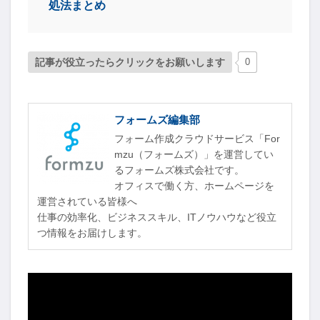
処法まとめ
記事が役立ったらクリックをお願いします
0
フォームズ編集部
フォーム作成クラウドサービス「For
mzu（フォームズ）」を運営してい
るフォームズ株式会社です。
オフィスで働く方、ホームページを
運営されている皆様へ
仕事の効率化、ビジネススキル、ITノウハウなど役立
つ情報をお届けします。