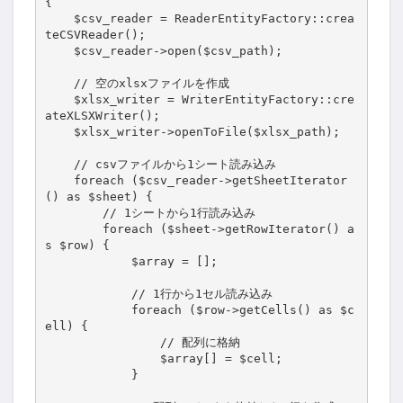
{

    $csv_reader = ReaderEntityFactory::crea
teCSVReader();

    $csv_reader->open($csv_path);

    // 空のxlsxファイルを作成

    $xlsx_writer = WriterEntityFactory::cre
ateXLSXWriter();

    $xlsx_writer->openToFile($xlsx_path);

    // csvファイルから1シート読み込み

    foreach ($csv_reader->getSheetIterator
() as $sheet) {

        // 1シートから1行読み込み

        foreach ($sheet->getRowIterator() a
s $row) {

            $array = [];

            // 1行から1セル読み込み

            foreach ($row->getCells() as $c
ell) {

                // 配列に格納

                $array[] = $cell;

            }
