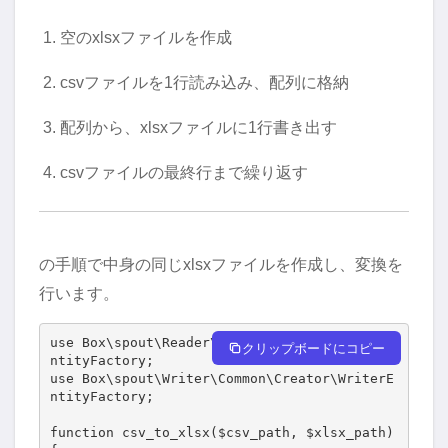
空のxlsxファイルを作成
csvファイルを1行読み込み、配列に格納
配列から、xlsxファイルに1行書き出す
csvファイルの最終行まで繰り返す
の手順で中身の同じxlsxファイルを作成し、変換を
行います。
use Box\spout\Reader\Common\Creator\ReaderE
クリップボードにコピー
ntityFactory;

use Box\spout\Writer\Common\Creator\WriterE
ntityFactory;

function csv_to_xlsx($csv_path, $xlsx_path)
