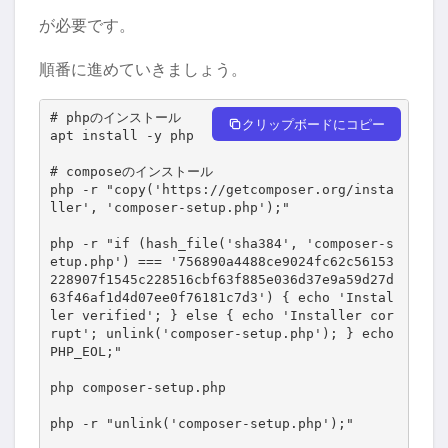
が必要です。
順番に進めていきましょう。
# phpのインストール

クリップボードにコピー
apt install -y php

# composeのインストール

php -r "copy('https://getcomposer.org/insta
ller', 'composer-setup.php');"

php -r "if (hash_file('sha384', 'composer-s
etup.php') === '756890a4488ce9024fc62c56153
228907f1545c228516cbf63f885e036d37e9a59d27d
63f46af1d4d07ee0f76181c7d3') { echo 'Instal
ler verified'; } else { echo 'Installer cor
rupt'; unlink('composer-setup.php'); } echo 
PHP_EOL;"

php composer-setup.php

php -r "unlink('composer-setup.php');"
