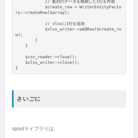
            // 配列のデータを格納した1行を作成

            $create_row = WriterEntityFacto
ry::createRow($array);

            // xlsxに1行を追加

            $xlsx_writer->addRow($create_ro
w);

        }

    }

    $csv_reader->close();

    $xlsx_writer->close();

}
さいごに
spoutライブラリは、