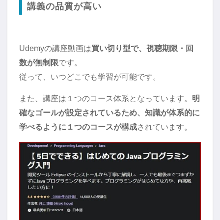
講義の品質が高い
Udemyの講座動画は
買い切り型で、視聴期限・回
数が無制限
です。
従って、いつどこでも学習が可能です。
また、講座は１つのコース体系となっています。
明
確なゴールが設定されているため、知識が体系的に
学べるように１つのコースが構成
されています。