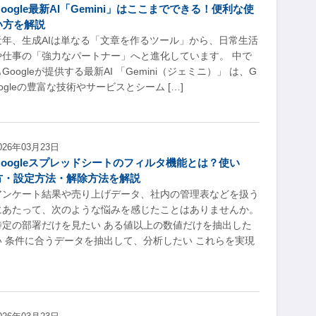
Google最新AI「Gemini」はここまでできる！便利な使
い方を解説
近年、生成AIは単なる「文章を作るツール」から、日常生活
や仕事の「強力なパートナー」へと進化しています。 中で
Googleが提供する最新AI 「Gemini（ジェミニ）」 は、G
oogleの豊富な技術やサービスとシーム […]
026年03月23日
Googleスプレッドシートのフィルタ機能とは？使い
方・設定方法・解除方法を解説
アンケート結果や売り上げデータ、社内の管理表などを扱う
にあたって、次のような悩みを感じたことはありませんか。
特定の部署だけを見たい ある値以上の数値だけを抽出した
い 条件に合うデータを抽出して、分析したい これらを実現