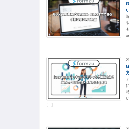
も
2
[…]