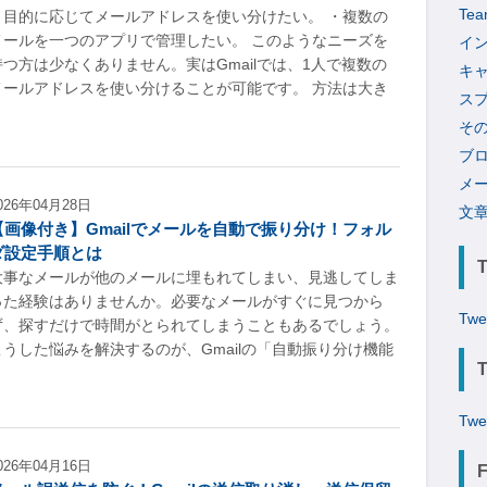
Tea
・目的に応じてメールアドレスを使い分けたい。 ・複数の
メールを一つのアプリで管理したい。 このようなニーズを
イ
持つ方は少なくありません。実はGmailでは、1人で複数の
キ
メールアドレスを使い分けることが可能です。 方法は大き
ス
そ
ブ
メ
026年04月28日
文
【画像付き】Gmailでメールを自動で振り分け！フォル
ダ設定手順とは
大事なメールが他のメールに埋もれてしまい、見逃してしま
った経験はありませんか。必要なメールがすぐに見つから
Twe
ず、探すだけで時間がとられてしまうこともあるでしょう。
こうした悩みを解決するのが、Gmailの「自動振り分け機能
Twe
026年04月16日