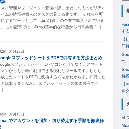
解説
索:
タスク管理やプロジェクト管理の際、重要になるのがリアル
タイムの情報や個人のタスクの見える化です。 それらを可
能にするツールとして、Jiraは多くの企業で導入されていま
Ex
す。 この記事では、Jiraの基本的な特徴から日常業務 […]
す
【初
底
026年04月28日
Go
GoogleスプレッドシートをPDFで共有する方法まとめ
め
Googleスプレッドシートはパソコンだけでなく、スマート
Gm
フォンからも手軽に利用できる便利なツールです。しかし、
解
作成したシートをPDFに変換する方法がわからず、戸惑った
ことはありませんか。 スプレッドシートのまま共有する
【画
…]
ル
026年07月15日
AI
(
Gmailでアカウントを追加・切り替えする手順を徹底解
Mic
説