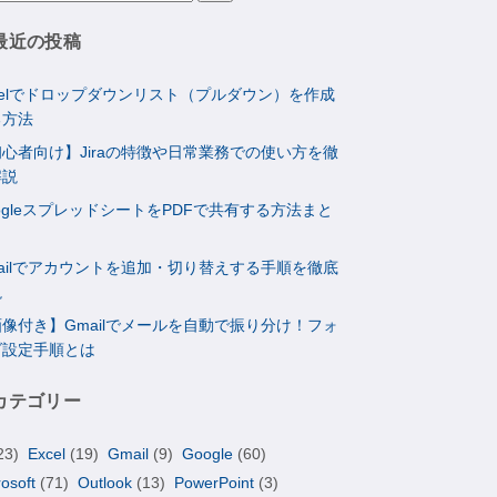
最近の投稿
celでドロップダウンリスト（プルダウン）を作成
る方法
心者向け】Jiraの特徴や日常業務での使い方を徹
解説
ogleスプレッドシートをPDFで共有する方法まと
ailでアカウントを追加・切り替えする手順を徹底
説
像付き】Gmailでメールを自動で振り分け！フォ
ダ設定手順とは
カテゴリー
23)
Excel
(19)
Gmail
(9)
Google
(60)
rosoft
(71)
Outlook
(13)
PowerPoint
(3)