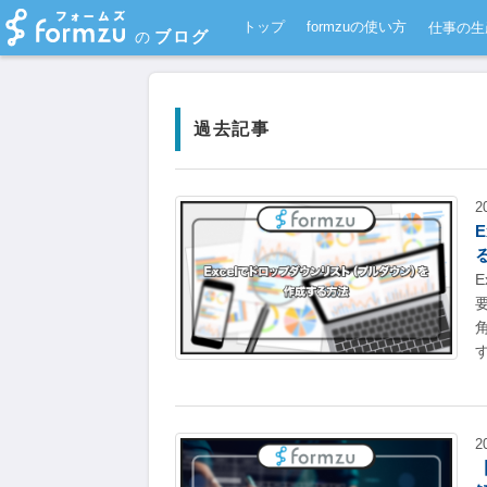
トップ
formzuの使い方
仕事の生
ブログ
の
過去記事
2
2