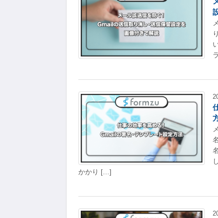
2
かかり […]
2