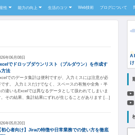
Web技術
ブログについて
産性
能力の向上
生活のコツ
A
026年06月08日
け
Excelでドロップダウンリスト（プルダウン）を作成す
る方法
Excelでのデータ集計は便利ですが、入力ミスには注意が必
要です。 入力ミスだけでなく、スペースの有無や全角・半
角の違いもExcelでは異なるデータとして扱われてしまいま
す。その結果、集計結果にずれが生じることがあります […]
026年05月20日
【初心者向け】Jiraの特徴や日常業務での使い方を徹底
検