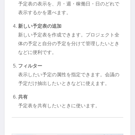
予定表の表示を、月・週・稼働日・日のどれで
表示するかを選べます。
新しい予定表の追加
新しい予定表を作成できます。プロジェクト全
体の予定と自分の予定を分けて管理したいとき
などに便利です。
フィルター
表示したい予定の属性を指定できます。会議の
予定だけ抽出したいときなどに使えます。
共有
予定表を共有したいときに使います。