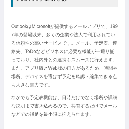
OutlookはMicrosoftが提供するメールアプリで、199
7年の登場以来、多くの企業や法人で利用されてい
る信頼性の高いサービスです。メール、予定表、連
絡先、ToDoなどビジネスに必要な機能が一通り揃
っており、社内外との連携もスムーズに行えます。
また、アプリ版とWeb版の両方があるため、時間や
場所、デバイスを選ばず予定を確認・編集できる点
も大きな魅力です。
なかでも予定表機能は、日時だけでなく場所や詳細
な説明まで書き込めるので、共有するだけでメール
などでの補足を最小限に抑えられます。