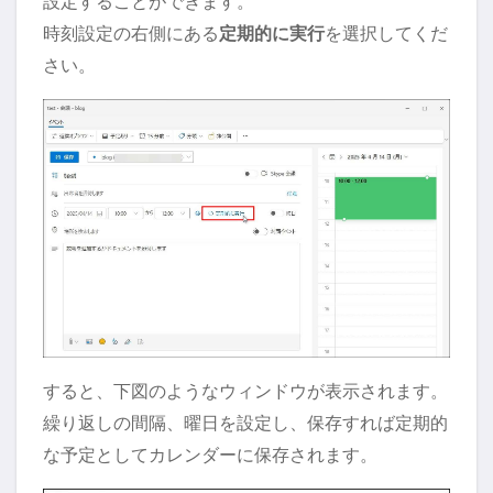
設定することができます。
時刻設定の右側にある
定期的に実行
を選択してくだ
さい。
すると、下図のようなウィンドウが表示されます。
繰り返しの間隔、曜日を設定し、保存すれば定期的
な予定としてカレンダーに保存されます。