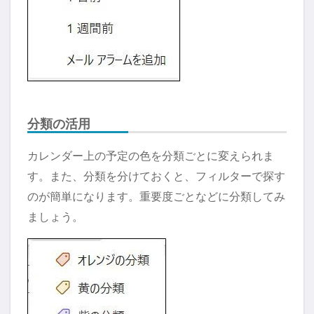
分類の活用
カレンダー上の予定の色を分類ごとに変えられま
す。また、分類を分けておくと、フィルターで探す
のが簡単になります。重要度ごとなどに分類してみ
ましょう。