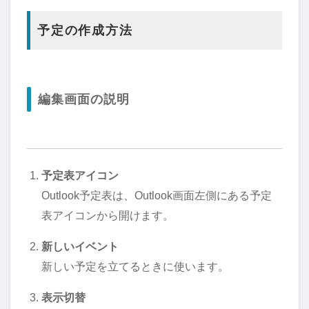
予定の作成方法
編集画面の説明
予定表アイコン
Outlook予定表は、Outlook画面左側にある予定
表アイコンから開けます。
新しいイベント
新しい予定を立てるときに使います。
表示切替