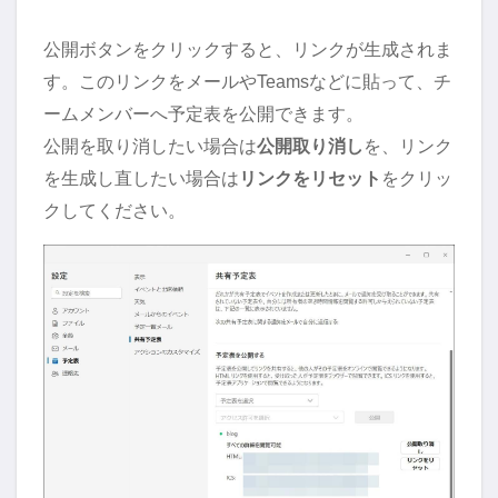
公開ボタンをクリックすると、リンクが生成されま
す。このリンクをメールやTeamsなどに貼って、チ
ームメンバーへ予定表を公開できます。
公開を取り消したい場合は
公開取り消し
を、リンク
を生成し直したい場合は
リンクをリセット
をクリッ
クしてください。