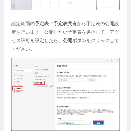
設定画面の
予定表⇒予定表共有
から予定表の公開設
定を行います。公開したい予定表を選択して、アク
セス許可を設定したら、
公開ボタン
をクリックして
ください。