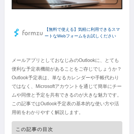
【無料で使える】気軽に利用できるスマ
ートなWebフォームをお試しください
メールアプリとしておなじみのOutlookに、とても
便利な予定表機能があることをご存じでしょうか？
Outlook予定表は、単なるカレンダーや手帳代わり
ではなく、Microsoftアカウントを通じて簡単にチー
ムや同僚と予定を共有できるのが大きな魅力です。
この記事ではOutlook予定表の基本的な使い方や活
用術をわかりやすく解説します。
この記事の目次