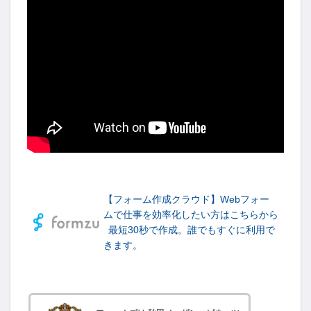
-->
【フォーム作成クラウド】Webフォー
ムで仕事を効率化したい方はこちらから
最短30秒で作成。誰でもすぐに利用で
きます。