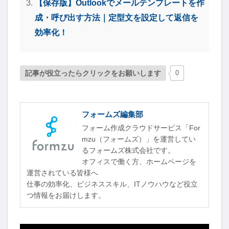
【保存版】Outlookでメールテンプレートを作
成・呼び出す方法｜定型文を設定して返信を
効率化！
記事が役立ったらクリックをお願いします
0
フォームズ編集部
フォーム作成クラウドサービス「For
mzu（フォームズ）」を運営してい
るフォームズ株式会社です。
オフィスで働く方、ホームページを
運営されている皆様へ
仕事の効率化、ビジネススキル、ITノウハウなど役立
つ情報をお届けします。