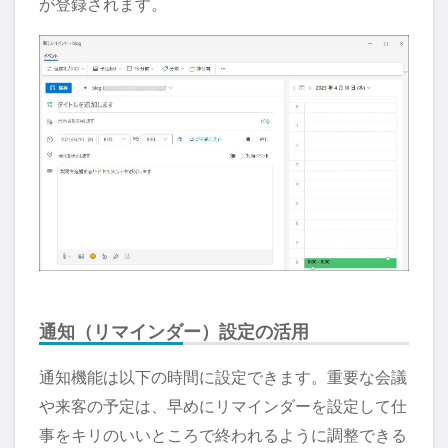
が登録されます。
通知（リマインダー）設定の活用
通知機能は以下の時間に設定できます。重要な会議
や来客の予定は、早めにリマインダーを設定して仕
事をキリのいいところで終われるように調整できる