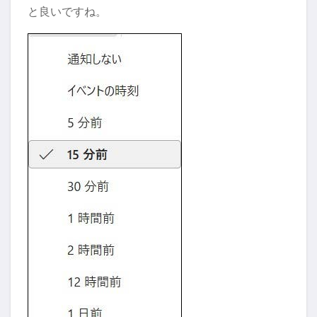
と良いですね。