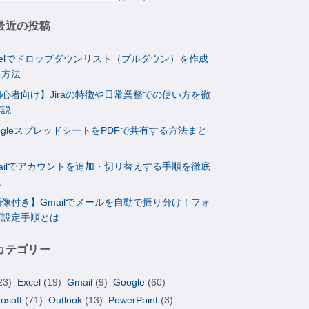
最近の投稿
celでドロップダウンリスト（プルダウン）を作成
る方法
心者向け】Jiraの特徴や日常業務での使い方を徹
解説
ogleスプレッドシートをPDFで共有する方法まと
ailでアカウントを追加・切り替えする手順を徹底
説
像付き】Gmailでメールを自動で振り分け！フォ
ダ設定手順とは
カテゴリー
23)
Excel
(19)
Gmail
(9)
Google
(60)
rosoft
(71)
Outlook
(13)
PowerPoint
(3)