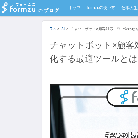
トップ
formzuの使い方
仕事の生
ブログ
の
Top
AI
チャットボット×顧客対応｜問い合わせ
チャットボット×顧客
化する最適ツールとは