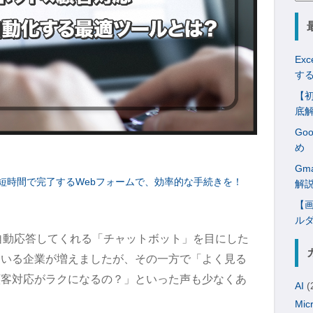
索:
Ex
す
【初
底
Go
め
Gm
短時間で完了するWebフォームで、効率的な手続きを！
解
【画
ル
で自動応答してくれる「チャットボット」を目にした
ている企業が増えましたが、その一方で「よく見る
顧客対応がラクになるの？」といった声も少なくあ
AI
(
Mic