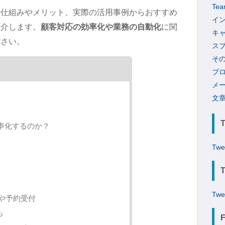
Tea
な仕組みやメリット、実際の活用事例からおすすめ
イ
紹介します。
顧客対応の効率化や業務の自動化
に関
キ
ださい。
ス
そ
ブ
メ
文
率化するのか？
Twe
Twe
応や予約受付
も