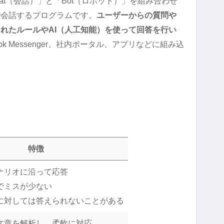
hat（会話）」と「Bot（ロボット）」を組み合わせ
で会話するプログラムです。
ユーザーからの質問や
れたルールやAI（人工知能）を使って回答を行い
ook Messenger、社内ポータル、アプリなどに組み込
特徴
ナリオに沿って応答
でミスが少ない
に対しては答えられないことがある
文章を解析し、柔軟に対応