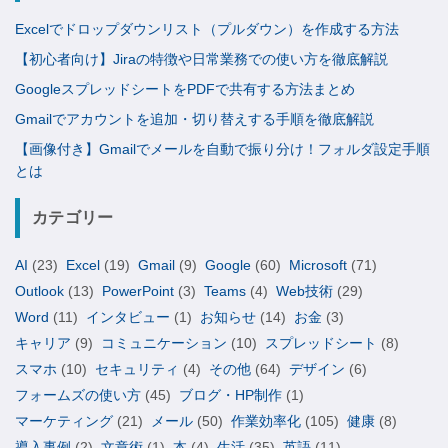
Excelでドロップダウンリスト（プルダウン）を作成する方法
【初心者向け】Jiraの特徴や日常業務での使い方を徹底解説
GoogleスプレッドシートをPDFで共有する方法まとめ
Gmailでアカウントを追加・切り替えする手順を徹底解説
【画像付き】Gmailでメールを自動で振り分け！フォルダ設定手順
とは
カテゴリー
AI
(23)
Excel
(19)
Gmail
(9)
Google
(60)
Microsoft
(71)
Outlook
(13)
PowerPoint
(3)
Teams
(4)
Web技術
(29)
Word
(11)
インタビュー
(1)
お知らせ
(14)
お金
(3)
キャリア
(9)
コミュニケーション
(10)
スプレッドシート
(8)
スマホ
(10)
セキュリティ
(4)
その他
(64)
デザイン
(6)
フォームズの使い方
(45)
ブログ・HP制作
(1)
マーケティング
(21)
メール
(50)
作業効率化
(105)
健康
(8)
導入事例
(2)
文章術
(1)
本
(4)
生活
(35)
英語
(11)