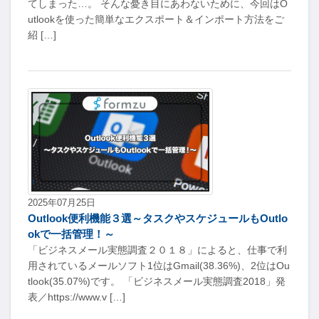
てしまった…。 そんな憂き目にあわないために、今回はO
utlookを使った簡単なエクスポート＆インポート方法をご
紹 […]
2025年07月25日
Outlook便利機能３選～タスクやスケジュールもOutlo
okで一括管理！～
「ビジネスメール実態調査２０１８」によると、仕事で利
用されているメールソフト1位はGmail(38.36%)、2位はOu
tlook(35.07%)です。 「ビジネスメール実態調査2018」発
表／https://www.v […]